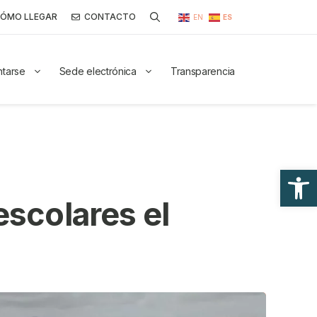
ÓMO LLEGAR
CONTACTO
EN
ES
ntarse
Sede electrónica
Transparencia
Abrir
escolares el