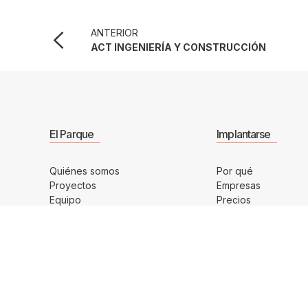
ANTERIOR
ACT INGENIERÍA Y CONSTRUCCIÓN
El Parque
Implantarse
Quiénes somos
Por qué
Proyectos
Empresas
Equipo
Precios
Instalaciones
Normas
Contacto
Tramita tu solicitud