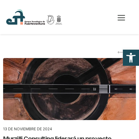
Saltar
al
Me
contenido
Abrir
13 DE NOVIEMBRE DE 2024
Murzilli Consulting liderará un proyecto